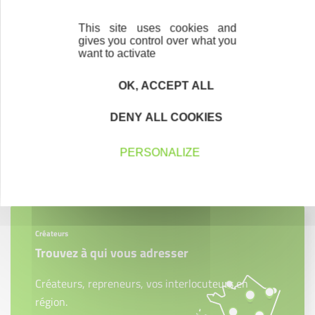
Devenir une entreprise Initiative Remarquable
This site uses cookies and
gives you control over what you
want to activate
Devenez expert bénévole du réseau Initiative
France
OK, ACCEPT ALL
DENY ALL COOKIES
PERSONALIZE
Contactez-nous !
Cliquez ici
Créateurs
Trouvez à qui vous adresser
Créateurs, repreneurs, vos interlocuteurs en
région.