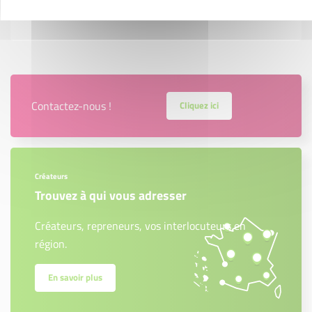
Contactez-nous !
Cliquez ici
Créateurs
Trouvez à qui vous adresser
Créateurs, repreneurs, vos interlocuteurs en
région.
En savoir plus